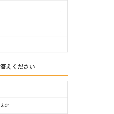
。
お答えください
未定