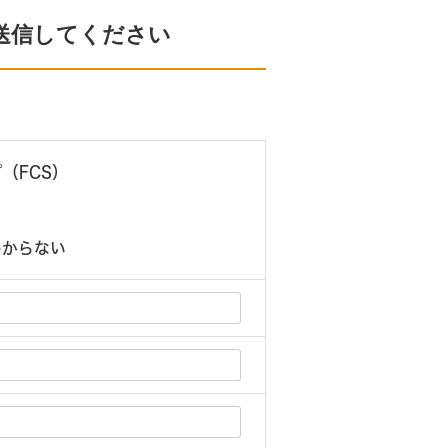
送信してください
（FCS）
）
わからない