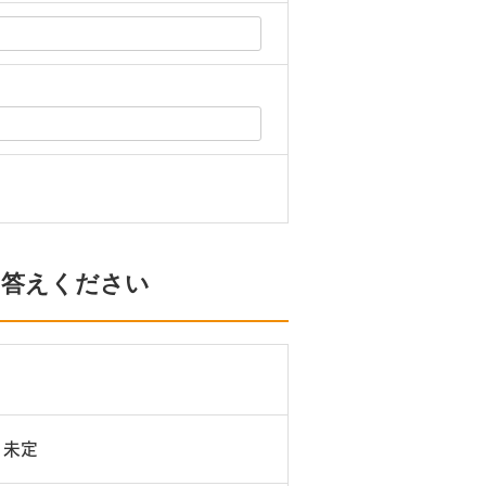
。
お答えください
未定