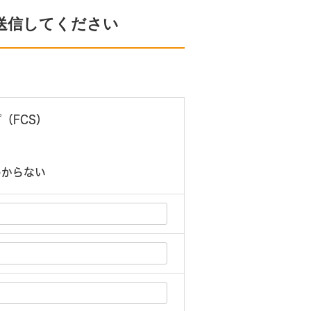
送信してください
（FCS）
）
わからない