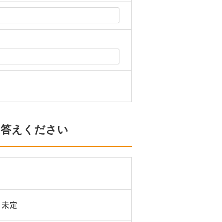
。
お答えください
未定