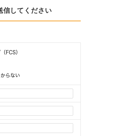
送信してください
（FCS）
）
わからない